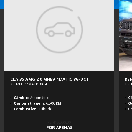
CLA 35 AMG 2.0 MHEV 4MATIC 8G-DCT
REN
2.0 MHEV 4MATIC 8G-DCT
1.3
Câmbio:
Automático
C
Quilometragem:
6.500 KM
Q
Combustível:
Híbrido
C
R$ 415.990,00
POR APENAS