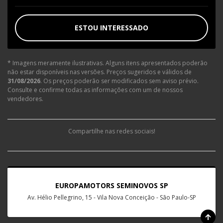
ESTOU INTERESSADO
* Imagens meramente ilustrativas. Alguns itens apresentados poderão
não estar disponíveis nas versões. Preços sugeridos e válidos de
31/08/2026
. Os preços poderão ser modificados sem aviso prévio.
Consulte e confirme todas as informações com um de nossos
vendedores.
Compartilhe nas redes sociais!
EUROPAMOTORS SEMINOVOS SP
Av. Hélio Pellegrino, 15 - Vila Nova Conceição - São Paulo-SP